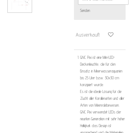
Senden
Ausverkauft
GNC Pixi ist eine Mini-LED-
Deckenleuchte, die für den
Einsatz in Meerwasseraquarien
bis 25 Liter bzw. 30x30 cm
konzipiert wurde.
Es ist die ideale Lösung für die
Zucht aller Korallenarten und aller
Arten von Meereslebewesen.
GNC Pixi verwendet LEDs der
neunten Generation mit sehr hoher
Helligkeit;
das Design ist
ansprechend und die Materialien