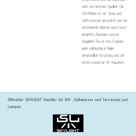
sind von höchster Qualität,
die
LED-Platine ist vor Staub und
Spritzwasser geschützt und die
entstehende Wärme wird durch
eloxiertes Aluminium passiv
abgeleitet;
Pixi ist das Ergebnis
einer vollständig in Italien
hergestellten Forschung und die
beste Lösung für Ihr Aquarium.
Offizieller SKYLIGHT Händler für Riff , Süßwasser und Terrarium Led
Lampen