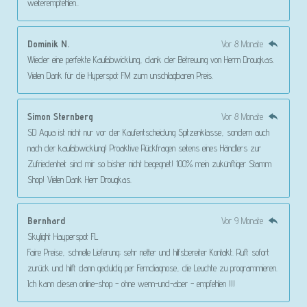
weiterempfehlen..
Dominik N.
Vor 8 Monate
Wieder eine perfekte Kaufabwicklung, dank der Betreuung von Herrn Drougkas.
Vielen Dank für die Hyperspot FM zum unschlagbaren Preis.
Simon Sternberg
Vor 8 Monate
SD Aqua ist nicht nur vor der Kaufentscheidung Spitzenklasse, sondern auch
nach der kaufabwicklung! Proaktive Rückfragen seitens eines Händlers zur
Zufriedenheit sind mir so bisher nicht begegnet! 100% mein zukünftiger Stamm
Shop! Vielen Dank Herr Drougkas.
Bernhard
Vor 9 Monate
Skylight Hayperspot FL
Faire Preise, schnelle Lieferung; sehr netter und hilfsbereiter Kontakt. Ruft sofort
zurück und hilft dann geduldig per Ferndiagnose, die Leuchte zu programmieren.
Ich kann diesen online-shop - ohne wenn-und-aber - empfehlen !!!