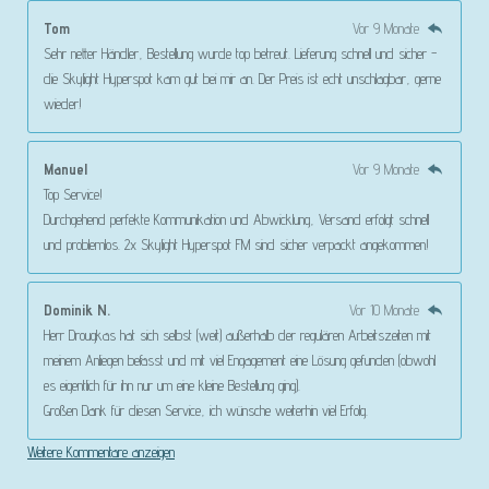
Tom
Vor 9 Monate
Sehr netter Händler, Bestellung wurde top betreut. Lieferung schnell und sicher -
die Skylight Hyperspot kam gut bei mir an. Der Preis ist echt unschlagbar, gerne
wieder!
Manuel
Vor 9 Monate
Top Service!
Durchgehend perfekte Kommunikation und Abwicklung, Versand erfolgt schnell
und problemlos. 2x Skylight Hyperspot FM sind sicher verpackt angekommen!
Dominik N.
Vor 10 Monate
Herr Drougkas hat sich selbst (weit) außerhalb der regulären Arbeitszeiten mit
meinem Anliegen befasst und mit viel Engagement eine Lösung gefunden (obwohl
es eigentlich für ihn nur um eine kleine Bestellung ging).
Großen Dank für diesen Service, ich wünsche weiterhin viel Erfolg.
Weitere Kommentare anzeigen