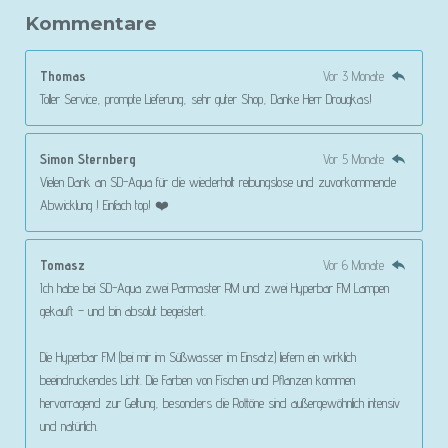
Kommentare
Thomas
Vor 3 Monate
Toller Service, prompte Lieferung, sehr guter Shop, Danke Herr Drougkas!
Simon Sternberg
Vor 5 Monate
Vielen Dank an SD-Aqua für die wiederholt reibungslose und zuvorkommende
Abwicklung ! Einfach top! ❤️
Tomasz
Vor 6 Monate
Ich habe bei SD-Aqua zwei Parmaster RM und zwei Hyperbar FM Lampen
gekauft – und bin absolut begeistert.
Die Hyperbar FM (bei mir im Süßwasser im Einsatz) liefern ein wirklich
beeindruckendes Licht. Die Farben von Fischen und Pflanzen kommen
hervorragend zur Geltung, besonders die Rottöne sind außergewöhnlich intensiv
und natürlich.