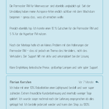
Die Parmaster RM für Meerwasser sind ebenfalls unglaublich gut. Seit der
Umstellung haben meine Acropora-Arten endlich sichtbar mit dem Wachstum
begonnen – genau das, was ich erreichen wollte.
Preislich ebenfalls top: Ich konnte einen 10 % Gutschein für die Parmaster RM und
5 % für die Hyperbar FM nutzen.
Nach der Montage hatte ich ein kleines Problem mit den Halterungen der
Parmaster RM – das ist jedoch ein Thema des Herstellers, nicht des
Verkäufers. Der Support hilft mir aktiv und unkompliziert bei der Lösung.
Klare Empfehlung: fantastische Preise, großartige Lampen und sehr guter Support.
Florian Kersten
Vor 7 Monate
Ich habe mit einer 10% Rabattaktion einen Lightground bestellt und war super
zufrieden. Extrem freundliche Kundenbetreuung und innerhalb weniger Tage
geliefert. Ich wurde sogar nochmal nach der Lieferung angesprochen ob alles
geklappt hat. Ich bestelle jederzeit wieder und kann den Shop zu 100%