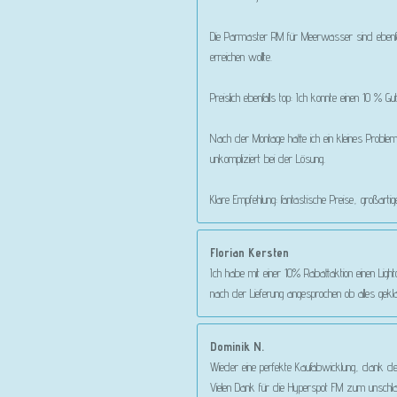
Die Parmaster RM für Meerwasser sind ebenfa
erreichen wollte.
Preislich ebenfalls top: Ich konnte einen 10 
Nach der Montage hatte ich ein kleines Proble
unkompliziert bei der Lösung.
Klare Empfehlung: fantastische Preise, großart
Florian Kersten
Ich habe mit einer 10% Rabattaktion einen Lig
nach der Lieferung angesprochen ob alles gekl
Dominik N.
Wieder eine perfekte Kaufabwicklung, dank d
Vielen Dank für die Hyperspot FM zum unschla