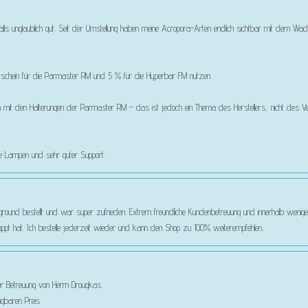
lls unglaublich gut. Seit der Umstellung haben meine Acropora-Arten endlich sichtbar mit dem 
% Gutschein für die Parmaster RM und 5 % für die Hyperbar FM nutzen.
m mit den Halterungen der Parmaster RM – das ist jedoch ein Thema des Herstellers, nicht des Ver
ige Lampen und sehr guter Support.
htground bestellt und war super zufrieden. Extrem freundliche Kundenbetreuung und innerhalb wenige
appt hat. Ich bestelle jederzeit wieder und kann den Shop zu 100% weiterempfehlen..
er Betreuung von Herrn Drougkas.
gbaren Preis.