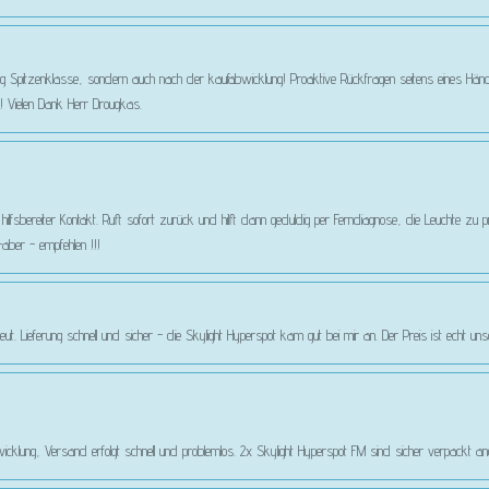
g Spitzenklasse, sondern auch nach der kaufabwicklung! Proaktive Rückfragen seitens eines Händle
 Vielen Dank Herr Drougkas.
nd hilfsbereiter Kontakt. Ruft sofort zurück und hilft dann geduldig per Ferndiagnose, die Leuchte zu
aber - empfehlen !!!
eut. Lieferung schnell und sicher - die Skylight Hyperspot kam gut bei mir an. Der Preis ist echt un
cklung, Versand erfolgt schnell und problemlos. 2x Skylight Hyperspot FM sind sicher verpackt 