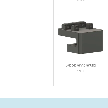
Stegbeckenhalterung
8,99 €