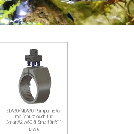
SLW30/MLW30 Pumpenhalter
mit Schutz auch für
SmartWave30 & SmartDrift11.1
18,99 €