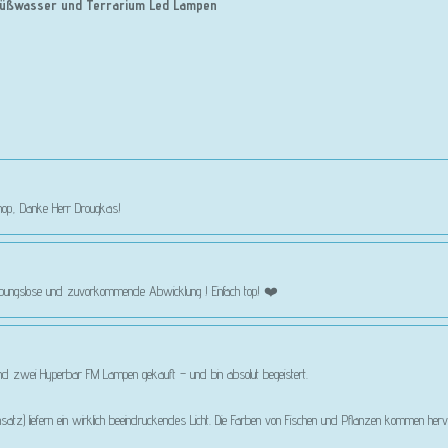
 , Süßwasser und Terrarium Led Lampen
 Shop, Danke Herr Drougkas!
eibungslose und zuvorkommende Abwicklung ! Einfach top! ❤️
 zwei Hyperbar FM Lampen gekauft – und bin absolut begeistert.
satz) liefern ein wirklich beeindruckendes Licht. Die Farben von Fischen und Pflanzen kommen her