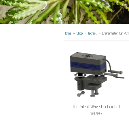
Home
»
Shop
»
Technik
»
Dreheinheiten für Pu
The Silent Wave Dreheinheit
184,99 €