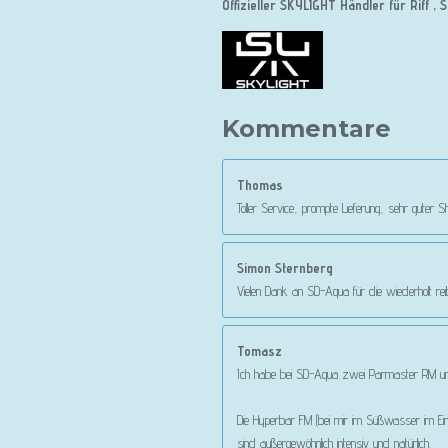
Offizieller SKYLIGHT Händler für Riff
Kommentare
Thomas
Toller Service, prompte Lieferung, sehr guter
Simon Sternberg
Vielen Dank an SD-Aqua für die wiederholt r
Tomasz
Ich habe bei SD-Aqua zwei Parmaster RM und
Die Hyperbar FM (bei mir im Süßwasser im Ein
sind außergewöhnlich intensiv und natürlich.