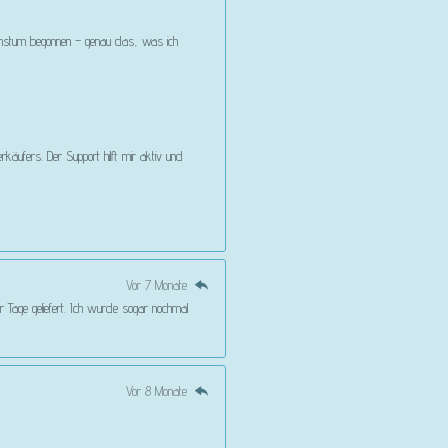
Wachstum begonnen – genau das, was ich
käufers. Der Support hilft mir aktiv und
Vor 7 Monate
r Tage geliefert. Ich wurde sogar nochmal
Vor 8 Monate