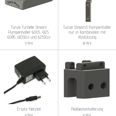
Tunze Turbelle Stream
Tunze Stream3 Pumpenhalter
Pumpenhalter 6005, 6125,
nur in Kombination mit
6085, 6105Eco und 6255Eco
Abstützung
9,99 €
18,99 €
Ersatz-Netzteil
Poolbeckenhalterung
8,99 €
8,99 €