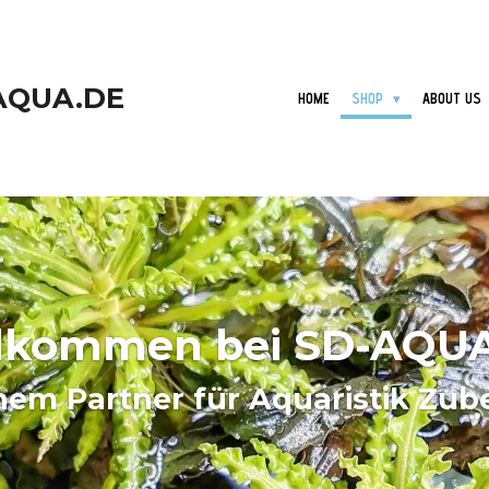
AQUA.DE
HOME
SHOP
ABOUT US
lkommen bei SD-AQU
nem Partner für Aquaristik Zub