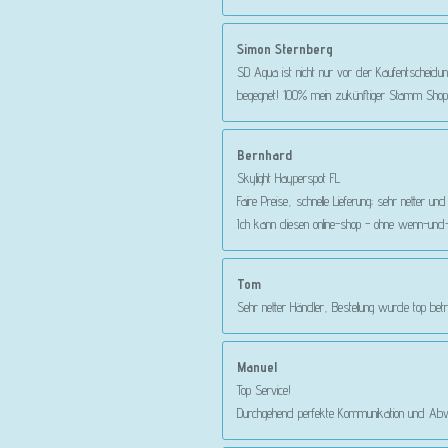
Simon Sternberg
SD Aqua ist nicht nur vor der Kaufentscheidun
begegnet! 100% mein zukünftiger Stamm Shop!
Bernhard
Skylight Hayperspot FL
Faire Preise, schnelle Lieferung; sehr netter u
Ich kann diesen online-shop - ohne wenn-und-
Tom
Sehr netter Händler, Bestellung wurde top betr
Manuel
Top Service!
Durchgehend perfekte Kommunikation und Abwi