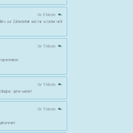
Vor 8 Monate
rs zur Zufriedenheit sind mir so bisher nicht
Vor 9 Monate
 programmieren.
Vor 9 Monate
schlagbar, gerne wieder!
Vor 9 Monate
angekommen!