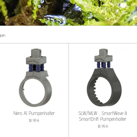
mpen
Nero AI Pumpenhalter
SLW/MLW , SmartWave &
SmartDrift Pumpenhalter
18,99 €
18,99 €