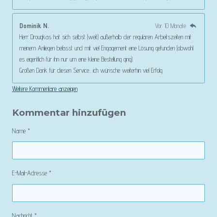
Dominik N.
Vor 10 Monate
Herr Drougkas hat sich selbst (weit) außerhalb der regulären Arbeitszeiten mit
meinem Anliegen befasst und mit viel Engagement eine Lösung gefunden (obwohl
es eigentlich für ihn nur um eine kleine Bestellung ging).
Großen Dank für diesen Service, ich wünsche weiterhin viel Erfolg.
Weitere Kommentare anzeigen
Kommentar hinzufügen
Name *
E-Mail-Adresse *
Nachricht *