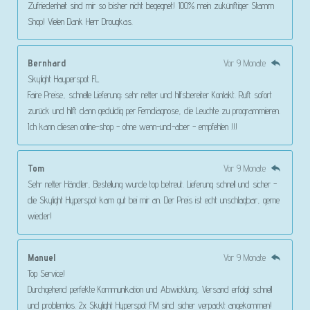
Zufriedenheit sind mir so bisher nicht begegnet! 100% mein zukünftiger Stamm
Shop! Vielen Dank Herr Drougkas.
Bernhard
Vor 9 Monate
Skylight Hayperspot FL
Faire Preise, schnelle Lieferung; sehr netter und hilfsbereiter Kontakt. Ruft sofort
zurück und hilft dann geduldig per Ferndiagnose, die Leuchte zu programmieren.
Ich kann diesen online-shop - ohne wenn-und-aber - empfehlen !!!
Tom
Vor 9 Monate
Sehr netter Händler, Bestellung wurde top betreut. Lieferung schnell und sicher -
die Skylight Hyperspot kam gut bei mir an. Der Preis ist echt unschlagbar, gerne
wieder!
Manuel
Vor 9 Monate
Top Service!
Durchgehend perfekte Kommunikation und Abwicklung, Versand erfolgt schnell
und problemlos. 2x Skylight Hyperspot FM sind sicher verpackt angekommen!