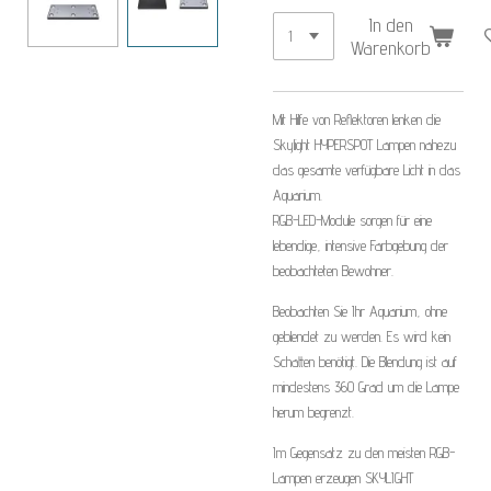
In den
Warenkorb
Mit Hilfe von Reflektoren lenken die
Skylight HYPERSPOT Lampen nahezu
das gesamte verfügbare Licht in das
Aquarium.
RGB-LED-Module sorgen für eine
lebendige, intensive Farbgebung der
beobachteten Bewohner.
Beobachten Sie Ihr Aquarium, ohne
geblendet zu werden. Es wird kein
Schatten benötigt. Die Blendung ist auf
mindestens 360 Grad um die Lampe
herum begrenzt.
Im Gegensatz zu den meisten RGB-
Lampen erzeugen SKYLIGHT