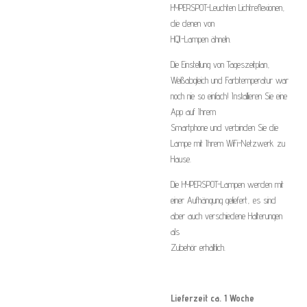
HYPERSPOT-Leuchten Lichtreflexionen,
die denen von
HQI-Lampen ähneln.
Die Einstellung von Tageszeitplan,
Weißabgleich und Farbtemperatur war
noch nie so einfach! Installieren Sie eine
App auf Ihrem
Smartphone und verbinden Sie die
Lampe mit Ihrem WiFi-Netzwerk zu
Hause.
Die HYPERSPOT-Lampen werden mit
einer Aufhängung geliefert, es sind
aber auch verschiedene Halterungen
als
Zubehör erhältlich.
Lieferzeit ca. 1 Woche