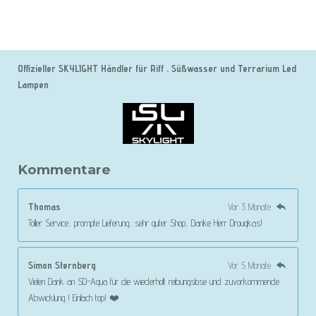
Offizieller SKYLIGHT Händler für Riff , Süßwasser und Terrarium Led
Lampen
Kommentare
Thomas
Vor 3 Monate
Toller Service, prompte Lieferung, sehr guter Shop, Danke Herr Drougkas!
Simon Sternberg
Vor 5 Monate
Vielen Dank an SD-Aqua für die wiederholt reibungslose und zuvorkommende
Abwicklung ! Einfach top! ❤️