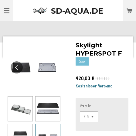
Zum
SD-AQUA.DE
Hauptinhalt
springen
Skylight
HYPERSPOT F
Sale!
420,00 €
469,00 €
Kostenloser Versand
Variante