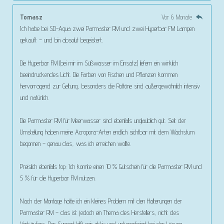
Tomasz
Vor 6 Monate
Ich habe bei SD-Aqua zwei Parmaster RM und zwei Hyperbar FM Lampen
gekauft – und bin absolut begeistert.
Die Hyperbar FM (bei mir im Süßwasser im Einsatz) liefern ein wirklich
beeindruckendes Licht. Die Farben von Fischen und Pflanzen kommen
hervorragend zur Geltung, besonders die Rottöne sind außergewöhnlich intensiv
und natürlich.
Die Parmaster RM für Meerwasser sind ebenfalls unglaublich gut. Seit der
Umstellung haben meine Acropora-Arten endlich sichtbar mit dem Wachstum
begonnen – genau das, was ich erreichen wollte.
Preislich ebenfalls top: Ich konnte einen 10 % Gutschein für die Parmaster RM und
5 % für die Hyperbar FM nutzen.
Nach der Montage hatte ich ein kleines Problem mit den Halterungen der
Parmaster RM – das ist jedoch ein Thema des Herstellers, nicht des