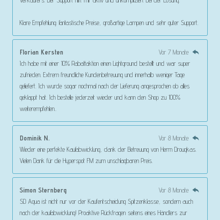
Verkäufers. Der Support hilft mir aktiv und unkompliziert bei der Lösung.
Klare Empfehlung: fantastische Preise, großartige Lampen und sehr guter Support.
Florian Kersten
Vor 7 Monate
Ich habe mit einer 10% Rabattaktion einen Lightground bestellt und war super
zufrieden. Extrem freundliche Kundenbetreuung und innerhalb weniger Tage
geliefert. Ich wurde sogar nochmal nach der Lieferung angesprochen ob alles
geklappt hat. Ich bestelle jederzeit wieder und kann den Shop zu 100%
weiterempfehlen..
Dominik N.
Vor 8 Monate
Wieder eine perfekte Kaufabwicklung, dank der Betreuung von Herrn Drougkas.
Vielen Dank für die Hyperspot FM zum unschlagbaren Preis.
Simon Sternberg
Vor 8 Monate
SD Aqua ist nicht nur vor der Kaufentscheidung Spitzenklasse, sondern auch
nach der kaufabwicklung! Proaktive Rückfragen seitens eines Händlers zur