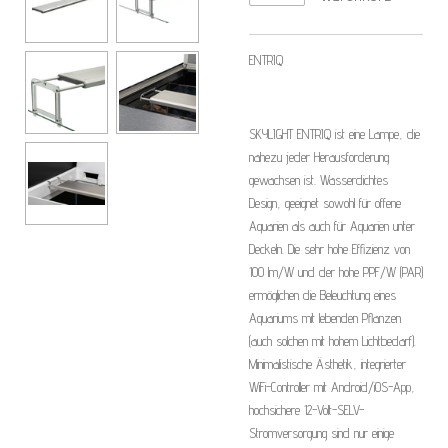
ENTRIQ
SKYLIGHT ENTRIQ ist eine Lampe, die
nahezu jeder Herausforderung
gewachsen ist. Wasserdichtes
Design, geeignet sowohl für offene
Aquarien als auch für Aquarien unter
Deckeln. Die sehr hohe Effizienz von
100 lm/W und der hohe PPF/W (PAR)
ermöglichen die Beleuchtung eines
Aquariums mit lebenden Pflanzen
(auch solchen mit hohem Lichtbedarf).
Minimalistische Ästhetik, integrierter
WiFi-Controller mit Android/iOS-App,
hochsichere 12-Volt-SELV-
Stromversorgung sind nur einige