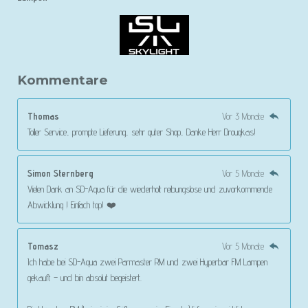
Kommentare
Thomas
Vor 3 Monate
Toller Service, prompte Lieferung, sehr guter Shop, Danke Herr Drougkas!
Simon Sternberg
Vor 5 Monate
Vielen Dank an SD-Aqua für die wiederholt reibungslose und zuvorkommende
Abwicklung ! Einfach top! ❤️
Tomasz
Vor 5 Monate
Ich habe bei SD-Aqua zwei Parmaster RM und zwei Hyperbar FM Lampen
gekauft – und bin absolut begeistert.