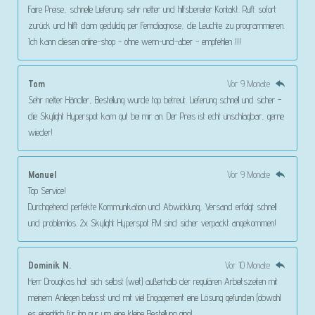
Faire Preise, schnelle Lieferung; sehr netter und hilfsbereiter Kontakt. Ruft sofort
zurück und hilft dann geduldig per Ferndiagnose, die Leuchte zu programmieren.
Ich kann diesen online-shop - ohne wenn-und-aber - empfehlen !!!
Tom
Vor 9 Monate
Sehr netter Händler, Bestellung wurde top betreut. Lieferung schnell und sicher -
die Skylight Hyperspot kam gut bei mir an. Der Preis ist echt unschlagbar, gerne
wieder!
Manuel
Vor 9 Monate
Top Service!
Durchgehend perfekte Kommunikation und Abwicklung, Versand erfolgt schnell
und problemlos. 2x Skylight Hyperspot FM sind sicher verpackt angekommen!
Dominik N.
Vor 10 Monate
Herr Drougkas hat sich selbst (weit) außerhalb der regulären Arbeitszeiten mit
meinem Anliegen befasst und mit viel Engagement eine Lösung gefunden (obwohl
es eigentlich für ihn nur um eine kleine Bestellung ging).