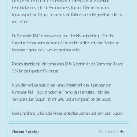
Die Hyperbar FM (bei mir im Süßwasser im Einsatz) liefern ein wirklich
beeindruckendes Licht. Die Farben von Fischen und Pflanzen kommen
hervorragend zur Geltung, besonders die Rottöne sind außergewöhnlich intensiv
und natürlich.
Die Parmaster RM für Meerwasser sind ebenfalls unglaublich gut. Seit der
Umstellung haben meine Acropora-Arten endlich sichtbar mit dem Wachstum
begonnen – genau das, was ich erreichen wollte.
Preislich ebenfalls top: Ich konnte einen 10 % Gutschein für die Parmaster RM und
5 % für die Hyperbar FM nutzen.
Nach der Montage hatte ich ein kleines Problem mit den Halterungen der
Parmaster RM – das ist jedoch ein Thema des Herstellers, nicht des
Verkäufers. Der Support hilft mir aktiv und unkompliziert bei der Lösung.
Klare Empfehlung: fantastische Preise, großartige Lampen und sehr guter Support.
Florian Kersten
Vor 7 Monate