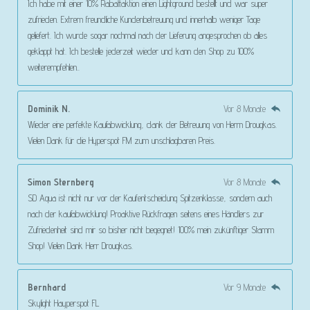
Ich habe mit einer 10% Rabattaktion einen Lightground bestellt und war super
zufrieden. Extrem freundliche Kundenbetreuung und innerhalb weniger Tage
geliefert. Ich wurde sogar nochmal nach der Lieferung angesprochen ob alles
geklappt hat. Ich bestelle jederzeit wieder und kann den Shop zu 100%
weiterempfehlen..
Dominik N.
Vor 8 Monate
Wieder eine perfekte Kaufabwicklung, dank der Betreuung von Herrn Drougkas.
Vielen Dank für die Hyperspot FM zum unschlagbaren Preis.
Simon Sternberg
Vor 8 Monate
SD Aqua ist nicht nur vor der Kaufentscheidung Spitzenklasse, sondern auch
nach der kaufabwicklung! Proaktive Rückfragen seitens eines Händlers zur
Zufriedenheit sind mir so bisher nicht begegnet! 100% mein zukünftiger Stamm
Shop! Vielen Dank Herr Drougkas.
Bernhard
Vor 9 Monate
Skylight Hayperspot FL