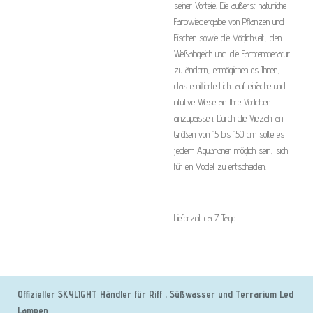
seiner Vorteile. Die äußerst natürliche
Farbwiedergabe von Pflanzen und
Fischen sowie die Möglichkeit, den
Weißabgleich und die Farbtemperatur
zu ändern, ermöglichen es Ihnen,
das emittierte Licht auf einfache und
intuitive Weise an Ihre Vorlieben
anzupassen. Durch die Vielzahl an
Größen von 15 bis 150 cm sollte es
jedem Aquarianer möglich sein, sich
für ein Modell zu entscheiden.
Lieferzeit ca 7 Tage
Offizieller SKYLIGHT Händler für Riff , Süßwasser und Terrarium Led
Lampen