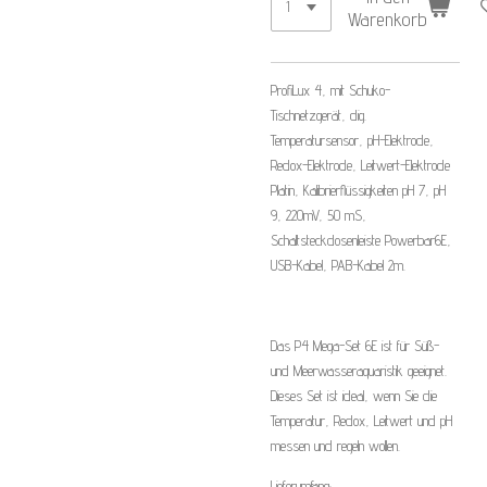
Warenkorb
ProfiLux 4, mit Schuko-
Tischnetzgerät, dig.
Temperatursensor, pH-Elektrode,
Redox-Elektrode, Leitwert-Elektrode
Platin, Kalibrierflüssigkeiten pH 7, pH
9, 220mV, 50 mS,
Schaltsteckdosenleiste Powerbar6E,
USB-Kabel, PAB-Kabel 2m.
Das P4 Mega-Set 6E ist für Süß-
und Meerwasseraquaristik geeignet.
Dieses Set ist ideal, wenn Sie die
Temperatur, Redox, Leitwert und pH
messen und regeln wollen.
Lieferumfang: