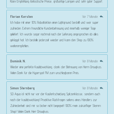
Klare Empfehlung: fantastische Preise, großartige Lampen und sehr guter Support.
Florian Kersten
Vor 7 Monate
Ich habe mit einer 10% Rabattaktion einen Lightground bestellt und war super
zufrieden. Extrem freundliche Kundenbetreuung und innerhalb weniger Tage
geliefert. Ich wurde sogar nochmal nach der Lieferung angesprochen ob alles
geklappt hat. Ich bestelle jederzeit wieder und kann den Shop zu 100%
weiterempfehlen..
Dominik N.
Vor 8 Monate
Wieder eine perfekte Kaufabwicklung, dank der Betreuung von Herrn Drougkas.
Vielen Dank für die Hyperspot FM zum unschlagbaren Preis.
Simon Sternberg
Vor 8 Monate
SD Aqua ist nicht nur vor der Kaufentscheidung Spitzenklasse, sondern auch
nach der kaufabwicklung! Proaktive Rückfragen seitens eines Händlers zur
Zufriedenheit sind mir so bisher nicht begegnet! 100% mein zukünftiger Stamm
Shop! Vielen Dank Herr Drougkas.