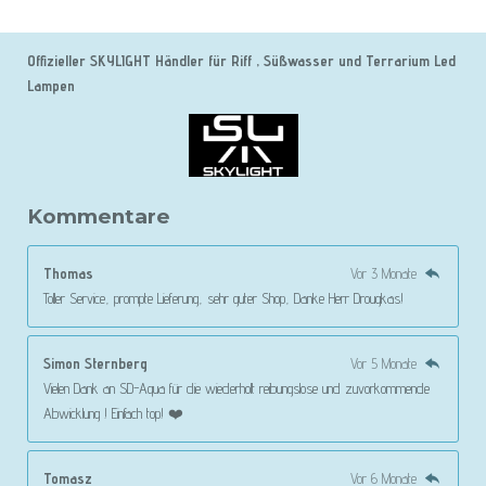
Offizieller SKYLIGHT Händler für Riff , Süßwasser und Terrarium Led
Lampen
Kommentare
Thomas
Vor 3 Monate
Toller Service, prompte Lieferung, sehr guter Shop, Danke Herr Drougkas!
Simon Sternberg
Vor 5 Monate
Vielen Dank an SD-Aqua für die wiederholt reibungslose und zuvorkommende
Abwicklung ! Einfach top! ❤️
Tomasz
Vor 6 Monate