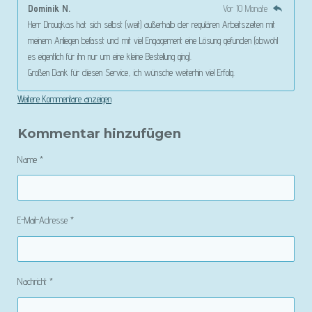
Dominik N.
Vor 10 Monate
Herr Drougkas hat sich selbst (weit) außerhalb der regulären Arbeitszeiten mit
meinem Anliegen befasst und mit viel Engagement eine Lösung gefunden (obwohl
es eigentlich für ihn nur um eine kleine Bestellung ging).
Großen Dank für diesen Service, ich wünsche weiterhin viel Erfolg.
Weitere Kommentare anzeigen
Kommentar hinzufügen
Name *
E-Mail-Adresse *
Nachricht *