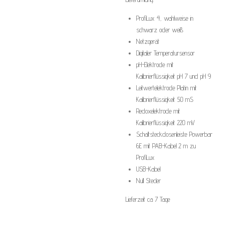
ProfiLux 4, wahlweise in
schwarz oder weiß
Netzgerät
Digitaler Temperatursensor
pH-Elektrode mit
Kalibrierflüssigkeit pH 7 und pH 9
Leitwertelektrode Platin mit
Kalibrierflüssigkeit 50 mS
Redoxelektrode mit
Kalibrierflüssigkeit 220 mV
Schaltsteckdosenleiste Powerbar
6E mit PAB-Kabel 2 m zu
ProfiLux
USB-Kabel
Null Stecler
Lieferzeit ca 7 Tage