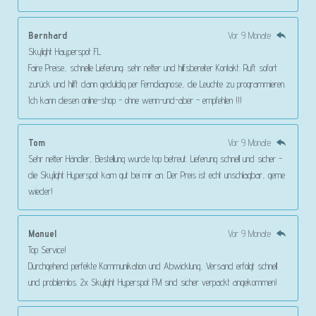
Bernhard
Vor 9 Monate
Skylight Hayperspot FL
Faire Preise, schnelle Lieferung; sehr netter und hilfsbereiter Kontakt. Ruft sofort
zurück und hilft dann geduldig per Ferndiagnose, die Leuchte zu programmieren.
Ich kann diesen online-shop - ohne wenn-und-aber - empfehlen !!!
Tom
Vor 9 Monate
Sehr netter Händler, Bestellung wurde top betreut. Lieferung schnell und sicher -
die Skylight Hyperspot kam gut bei mir an. Der Preis ist echt unschlagbar, gerne
wieder!
Manuel
Vor 9 Monate
Top Service!
Durchgehend perfekte Kommunikation und Abwicklung, Versand erfolgt schnell
und problemlos. 2x Skylight Hyperspot FM sind sicher verpackt angekommen!