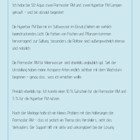
Ich habe bei SD-Aqua zwei Parmaster RM und zwei Hyperbar FM Lampen
gekauft – und bin absolut begeistert.
Die Hyperbar FM (bei mir im Süßwasser im Einsatz) liefern ein wirklich
beeindruckendes Licht. Die Farben von Fischen und Pflanzen kommen
hervorragend zur Geltung, besonders die Rottöne sind außergewöhnlich intensiv
und natürlich.
Die Parmaster RM für Meerwasser sind ebenfalls unglaublich gut. Seit der
Umstellung haben meine Acropora-Arten endlich sichtbar mit dem Wachstum
begonnen – genau das, was ich erreichen wollte.
Preislich ebenfalls top: Ich konnte einen 10 % Gutschein für die Parmaster RM und
5 % für die Hyperbar FM nutzen.
Nach der Montage hatte ich ein kleines Problem mit den Halterungen der
Parmaster RM – das ist jedoch ein Thema des Herstellers, nicht des
Verkäufers. Der Support hilft mir aktiv und unkompliziert bei der Lösung.