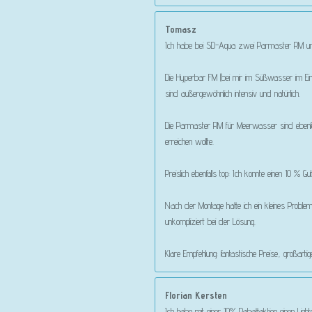
Tomasz
Ich habe bei SD-Aqua zwei Parmaster RM und
Die Hyperbar FM (bei mir im Süßwasser im Ein
sind außergewöhnlich intensiv und natürlich.
Die Parmaster RM für Meerwasser sind ebenfa
erreichen wollte.
Preislich ebenfalls top: Ich konnte einen 10 
Nach der Montage hatte ich ein kleines Proble
unkompliziert bei der Lösung.
Klare Empfehlung: fantastische Preise, großart
Florian Kersten
Ich habe mit einer 10% Rabattaktion einen Lig