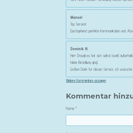
Manuel
Top Service!
Durchgehend perfekte Kommunikation und Abwi
Dominik N.
Herr Drougkas hat sich selbst (weit) außerhalb
kleine Bestellung ging).
Großen Dank für diesen Service, ich wünsche we
Weitere Kommentare anzeigen
Kommentar hinz
Name *