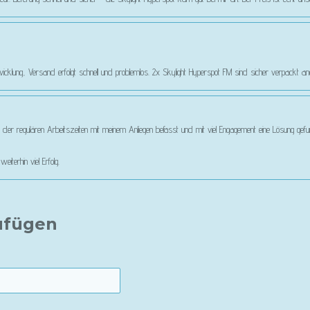
cklung, Versand erfolgt schnell und problemlos. 2x Skylight Hyperspot FM sind sicher verpackt 
 der regulären Arbeitszeiten mit meinem Anliegen befasst und mit viel Engagement eine Lösung gefun
iterhin viel Erfolg.
ufügen