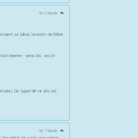
Vor 6 Monate
vorragend zur Geltung, besonders die Rottöne
Wachstum begonnen – genau das, was ich
käufers. Der Support hilft mir aktiv und
Vor 7 Monate
r Tage geliefert. Ich wurde sogar nochmal