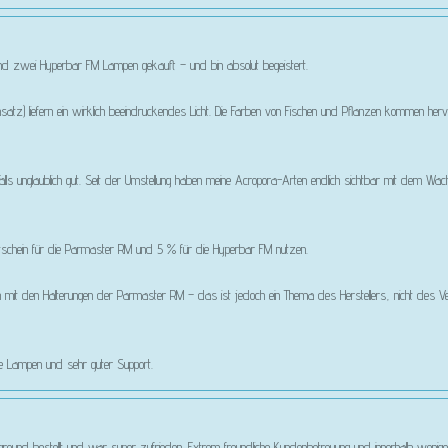
 zwei Hyperbar FM Lampen gekauft – und bin absolut begeistert.
satz) liefern ein wirklich beeindruckendes Licht. Die Farben von Fischen und Pflanzen kommen her
lls unglaublich gut. Seit der Umstellung haben meine Acropora-Arten endlich sichtbar mit dem 
% Gutschein für die Parmaster RM und 5 % für die Hyperbar FM nutzen.
m mit den Halterungen der Parmaster RM – das ist jedoch ein Thema des Herstellers, nicht des Ver
ige Lampen und sehr guter Support.
htground bestellt und war super zufrieden. Extrem freundliche Kundenbetreuung und innerhalb wenige