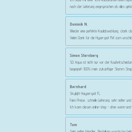
nach der Lieferung angesprochen ob alles gekl
Dominik N.
Wieder eine perfekte Kaufabwicklung, dank d
Vielen Dank für die Hyperspot FM zum unschla
Simon Sternberg
SD Aqua ist nicht nur vor der Kaufentscheidun
begegnet! 100% mein zukünftiger Stamm Shop!
Bernhard
Skylight Hayperspot FL
Faire Preise, schnelle Lieferung; sehr netter u
Ich kann diesen online-shop - ohne wenn-und-
Tom
Sehr netter Händler, Bestellung wurde top betr