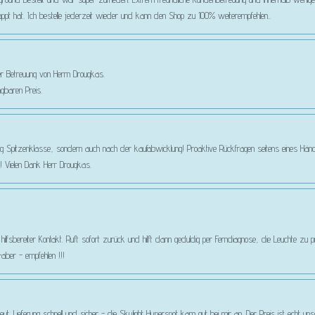
appt hat. Ich bestelle jederzeit wieder und kann den Shop zu 100% weiterempfehlen..
er Betreuung von Herrn Drougkas.
gbaren Preis.
g Spitzenklasse, sondern auch nach der kaufabwicklung! Proaktive Rückfragen seitens eines Händle
 Vielen Dank Herr Drougkas.
nd hilfsbereiter Kontakt. Ruft sofort zurück und hilft dann geduldig per Ferndiagnose, die Leuchte zu
aber - empfehlen !!!
eut. Lieferung schnell und sicher - die Skylight Hyperspot kam gut bei mir an. Der Preis ist echt un