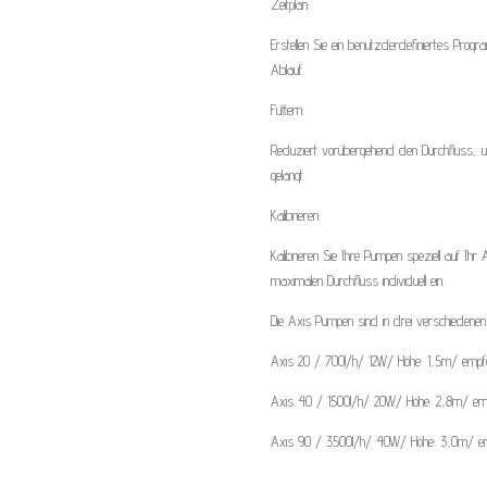
Zeitplan:
Erstellen Sie ein benutzderdefiniertes Pro
Ablauf.
Füttern:
Reduziert vorübergehend den Durchfluss, u
gelangt.
Kalibrieren:
Kalibrieren Sie Ihre Pumpen speziell auf Ihr
maximalen Durchfluss individuell ein.
Die Axis Pumpen sind in drei verschiedenen
Axis 20 / 700l/h/ 12W/ Höhe: 1,5m/ empfoh
Axis 40 / 1500l/h/ 20W/ Höhe: 2,8m/ empf
Axis 90 / 3500l/h/ 40W/ Höhe: 3,0m/ empf