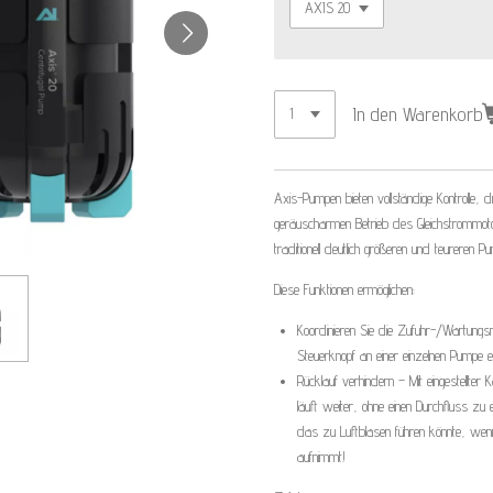
In den Warenkorb
Axis-Pumpen bieten vollständige Kontrolle,
geräuscharmen Betrieb des Gleichstrommot
traditionell deutlich größeren und teureren 
Diese Funktionen ermöglichen:
Koordinieren Sie die Zufuhr-/Wartungs
Steuerknopf an einer einzelnen Pumpe e
Rücklauf verhindern – Mit eingestellter 
läuft weiter, ohne einen Durchfluss z
das zu Luftblasen führen könnte, wenn
aufnimmt!