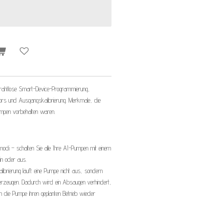
 drahtlose Smart-Device-Programmierung,
ors und Ausgangskalibrierung. Merkmale, die
Pumpen vorbehalten waren.
modi – schalten Sie alle Ihre AI-Pumpen mit einem
in oder aus.
Kalibrierung läuft eine Pumpe nicht aus, sondern
u erzeugen. Dadurch wird ein Absaugen verhindert,
 die Pumpe ihren geplanten Betrieb wieder