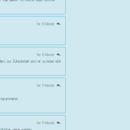
Vor 8 Monate
Vor 8 Monate
rs zur Zufriedenheit sind mir so bisher nicht
Vor 9 Monate
 programmieren.
Vor 9 Monate
schlagbar, gerne wieder!