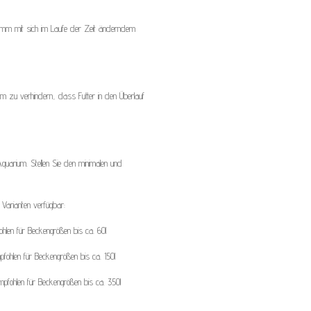
gramm mit sich im Laufe der Zeit änderndem
m zu verhindern, dass Futter in den Überlauf
 Aquarium. Stellen Sie den minimalen und
 Varianten verfügbar:
len für Beckengrößen bis ca. 60l
ohlen für Beckengrößen bis ca. 150l
ohlen für Beckengrößen bis ca. 350l