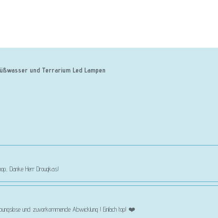
 , Süßwasser und Terrarium Led Lampen
 Shop, Danke Herr Drougkas!
eibungslose und zuvorkommende Abwicklung ! Einfach top! ❤️