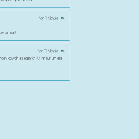
Vor 9 Monate
angekommen!
Vor 10 Monate
den (obwohl es eigentlich für ihn nur um eine