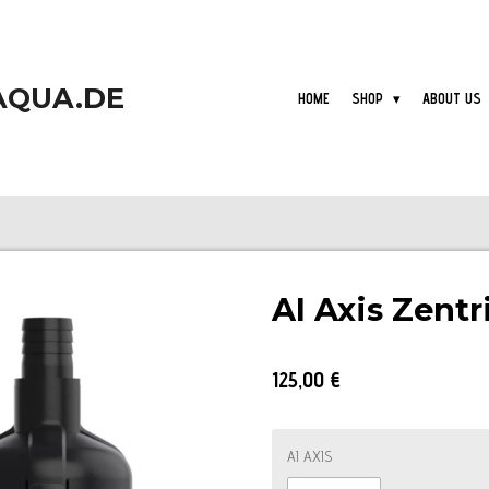
AQUA.DE
HOME
SHOP
ABOUT US
AI Axis Zent
125,00 €
AI AXIS