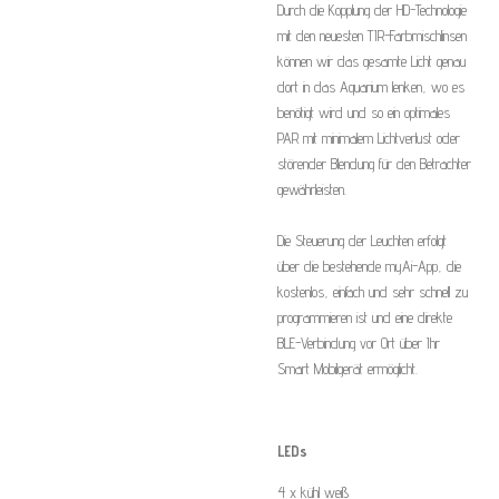
Durch die Kopplung der HD-Technologie
mit den neuesten TIR-Farbmischlinsen
können wir das gesamte Licht genau
dort in das Aquarium lenken, wo es
benötigt wird und so ein optimales
PAR mit minimalem Lichtverlust oder
störender Blendung für den Betrachter
gewährleisten.
Die Steuerung der Leuchten erfolgt
über die bestehende myAi-App, die
kostenlos, einfach und sehr schnell zu
programmieren ist und eine direkte
BLE-Verbindung vor Ort über Ihr
Smart Mobilgerät ermöglicht.
LEDs
4 x kühl weiß