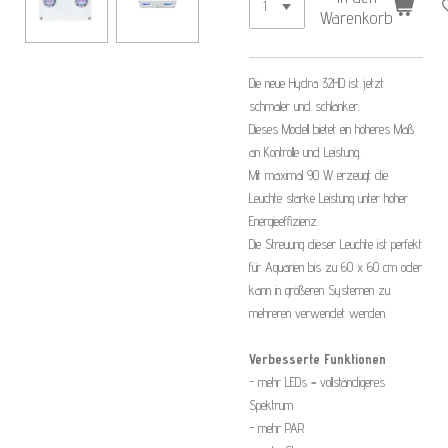
Warenkorb
Die neue Hydra 32HD ist jetzt
schmaler und schlanker.
Dieses Modell bietet ein höheres Maß
an Kontrolle und Leistung.
Mit maximal 90 W erzeugt die
Leuchte starke Leistung unter hoher
Energieeffizienz.
Die Streuung dieser Leuchte ist perfekt
für Aquarien bis zu 60 x 60 cm oder
kann in größeren Systemen zu
mehreren verwendet werden.
Verbesserte Funktionen
- mehr LEDs = vollständigeres
Spektrum
- mehr PAR