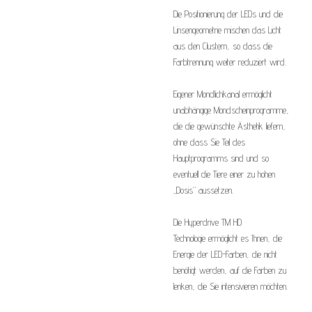
Die Positionierung der LEDs und die
Linsengeometrie mischen das Licht
aus den Clustern, so dass die
Farbtrennung weiter reduziert wird.
Eigener Mondlichkanal ermöglicht
unabhängige Mondscheinprogramme,
die die gewünschte Ästhetik liefern,
ohne dass Sie Teil des
Hauptprogramms sind und so
eventuell die Tiere einer zu hohen
„Dosis“ aussetzen.
Die Hyperdrive TM HD
Technologie ermöglicht es Ihnen, die
Energie der LED-Farben, die nicht
benötigt werden, auf die Farben zu
lenken, die Sie intensivieren möchten.