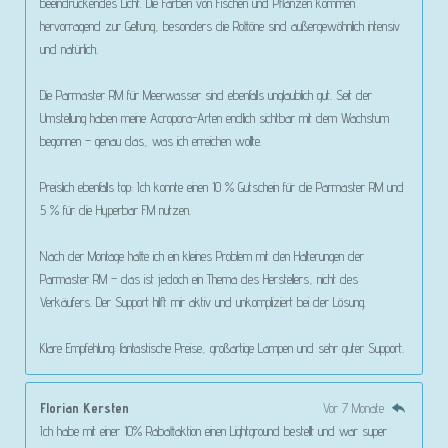
beeindruckendes Licht. Die Farben von Fischen und Pflanzen kommen
hervorragend zur Geltung, besonders die Rottöne sind außergewöhnlich intensiv
und natürlich.
Die Parmaster RM für Meerwasser sind ebenfalls unglaublich gut. Seit der
Umstellung haben meine Acropora-Arten endlich sichtbar mit dem Wachstum
begonnen – genau das, was ich erreichen wollte.
Preislich ebenfalls top: Ich konnte einen 10 % Gutschein für die Parmaster RM und
5 % für die Hyperbar FM nutzen.
Nach der Montage hatte ich ein kleines Problem mit den Halterungen der
Parmaster RM – das ist jedoch ein Thema des Herstellers, nicht des
Verkäufers. Der Support hilft mir aktiv und unkompliziert bei der Lösung.
Klare Empfehlung: fantastische Preise, großartige Lampen und sehr guter Support.
Florian Kersten
Vor 7 Monate
Ich habe mit einer 10% Rabattaktion einen Lightground bestellt und war super