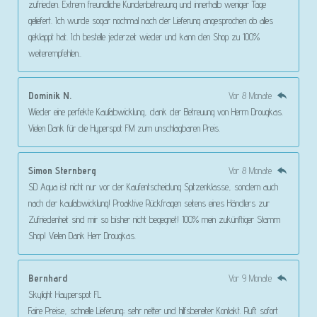
zufrieden. Extrem freundliche Kundenbetreuung und innerhalb weniger Tage
geliefert. Ich wurde sogar nochmal nach der Lieferung angesprochen ob alles
geklappt hat. Ich bestelle jederzeit wieder und kann den Shop zu 100%
weiterempfehlen..
Dominik N.
Vor 8 Monate
Wieder eine perfekte Kaufabwicklung, dank der Betreuung von Herrn Drougkas.
Vielen Dank für die Hyperspot FM zum unschlagbaren Preis.
Simon Sternberg
Vor 8 Monate
SD Aqua ist nicht nur vor der Kaufentscheidung Spitzenklasse, sondern auch
nach der kaufabwicklung! Proaktive Rückfragen seitens eines Händlers zur
Zufriedenheit sind mir so bisher nicht begegnet! 100% mein zukünftiger Stamm
Shop! Vielen Dank Herr Drougkas.
Bernhard
Vor 9 Monate
Skylight Hayperspot FL
Faire Preise, schnelle Lieferung; sehr netter und hilfsbereiter Kontakt. Ruft sofort