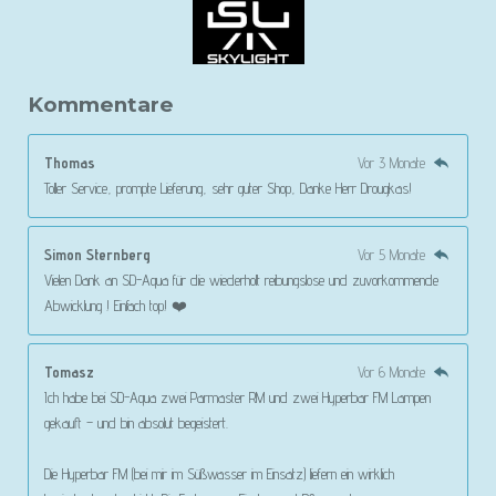
Kommentare
Thomas
Vor 3 Monate
Toller Service, prompte Lieferung, sehr guter Shop, Danke Herr Drougkas!
Simon Sternberg
Vor 5 Monate
Vielen Dank an SD-Aqua für die wiederholt reibungslose und zuvorkommende
Abwicklung ! Einfach top! ❤️
Tomasz
Vor 6 Monate
Ich habe bei SD-Aqua zwei Parmaster RM und zwei Hyperbar FM Lampen
gekauft – und bin absolut begeistert.
Die Hyperbar FM (bei mir im Süßwasser im Einsatz) liefern ein wirklich