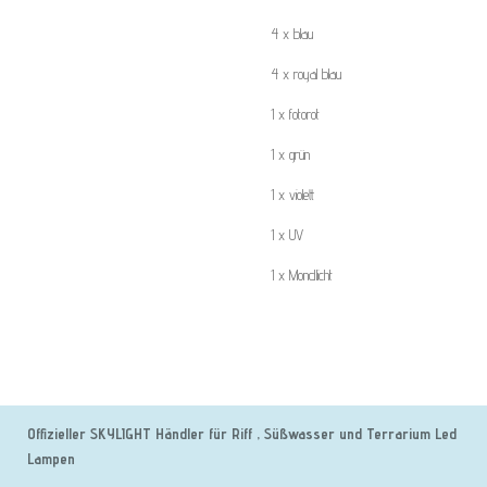
4 x blau
4 x royal blau
1 x fotorot
1 x grün
1 x violett
1 x UV
1 x Mondlicht
Offizieller SKYLIGHT Händler für Riff , Süßwasser und Terrarium Led
Lampen