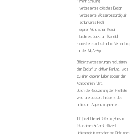
- mehr Streuung
- verbessertes optisches Design
- verbesserte Wasserbeständigkeit
- schlankeres Profil
- eigener Mondschein-Kanal
- breiteres Spektrum (Kanäle)
- einfachere und schnellere Verbindung
mit der MyAi-App
Effizienzverbesserungen reduzieren
den Bedarf an aktiver Kühlung, was
zu einer längeren Lebensdauer der
Komponenten führt.
Durch die Reduzierung der Profiltiefe
wird eine bessere Präsenz des
Lichtes im Aquarium garantiert.
TIR (Total Internal Reflection)-Linsen
fokussieren äußerst effizient
Lichtenergie in verschiedene Richtungen.