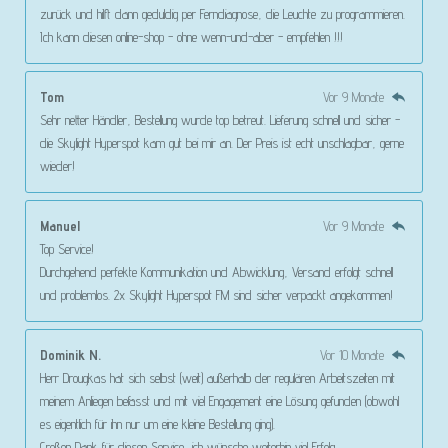
zurück und hilft dann geduldig per Ferndiagnose, die Leuchte zu programmieren.
Ich kann diesen online-shop - ohne wenn-und-aber - empfehlen !!!
Tom
Vor 9 Monate
Sehr netter Händler, Bestellung wurde top betreut. Lieferung schnell und sicher -
die Skylight Hyperspot kam gut bei mir an. Der Preis ist echt unschlagbar, gerne
wieder!
Manuel
Vor 9 Monate
Top Service!
Durchgehend perfekte Kommunikation und Abwicklung, Versand erfolgt schnell
und problemlos. 2x Skylight Hyperspot FM sind sicher verpackt angekommen!
Dominik N.
Vor 10 Monate
Herr Drougkas hat sich selbst (weit) außerhalb der regulären Arbeitszeiten mit
meinem Anliegen befasst und mit viel Engagement eine Lösung gefunden (obwohl
es eigentlich für ihn nur um eine kleine Bestellung ging).
Großen Dank für diesen Service, ich wünsche weiterhin viel Erfolg.