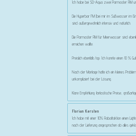
Ich habe bei SD-Aqua zwei Parmaster RM und
Die Hyperbar FM (bei mir im Süßwasser im Ein
sind außergewöhnlich intensiv und natürlich.
Die Parmaster RM für Meerwasser sind ebenfa
erreichen wollte.
Preislich ebenfalls top: Ich konnte einen 10 
Nach der Montage hatte ich ein kleines Proble
unkompliziert bei der Lösung.
Klare Empfehlung: fantastische Preise, großart
Florian Kersten
Ich habe mit einer 10% Rabattaktion einen Lig
nach der Lieferung angesprochen ob alles gekl