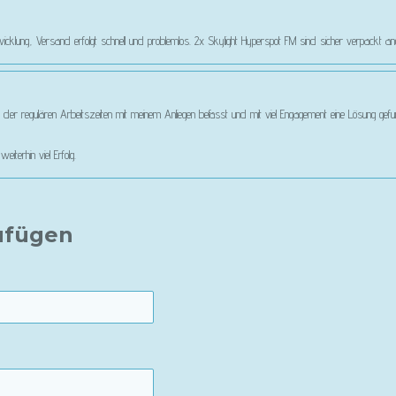
cklung, Versand erfolgt schnell und problemlos. 2x Skylight Hyperspot FM sind sicher verpackt 
 der regulären Arbeitszeiten mit meinem Anliegen befasst und mit viel Engagement eine Lösung gefun
iterhin viel Erfolg.
ufügen