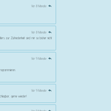
Vor 8 Monate
Vor 8 Monate
rs zur Zufriedenheit sind mir so bisher nicht
Vor 9 Monate
 programmieren.
Vor 9 Monate
schlagbar, gerne wieder!