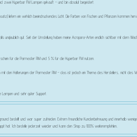
 zwei Hyperbar FM Lampen gekauft – und bin absolut begeistert.
satz) liefern ein wirklich beeindruckendes Licht. Die Farben von Fischen und Pflanzen kommen her
lls unglaublich gut. Seit der Umstellung haben meine Acropora-Arten endlich sichtbar mit dem 
% Gutschein für die Parmaster RM und 5 % für die Hyperbar FM nutzen.
m mit den Halterungen der Parmaster RM – das ist jedoch ein Thema des Herstellers, nicht des Ver
ige Lampen und sehr guter Support.
htground bestellt und war super zufrieden. Extrem freundliche Kundenbetreuung und innerhalb wenige
appt hat. Ich bestelle jederzeit wieder und kann den Shop zu 100% weiterempfehlen..