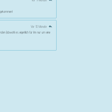
Vor 9 Monate
angekommen!
Vor 10 Monate
den (obwohl es eigentlich für ihn nur um eine