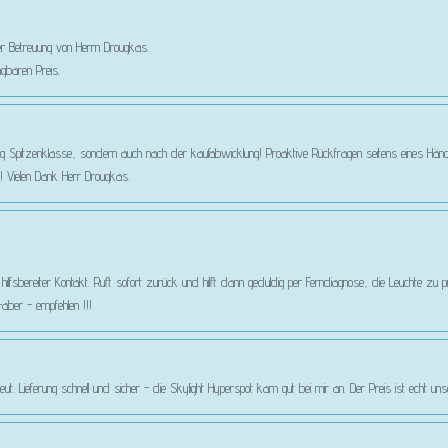
er Betreuung von Herrn Drougkas.
gbaren Preis.
g Spitzenklasse, sondern auch nach der kaufabwicklung! Proaktive Rückfragen seitens eines Händle
 Vielen Dank Herr Drougkas.
nd hilfsbereiter Kontakt. Ruft sofort zurück und hilft dann geduldig per Ferndiagnose, die Leuchte zu
aber - empfehlen !!!
eut. Lieferung schnell und sicher - die Skylight Hyperspot kam gut bei mir an. Der Preis ist echt un