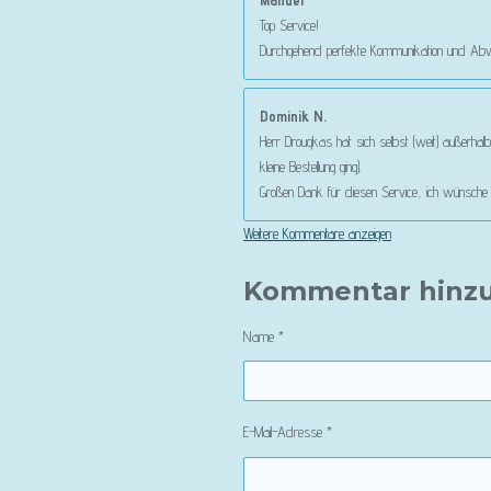
Manuel
Top Service!
Durchgehend perfekte Kommunikation und Abwi
Dominik N.
Herr Drougkas hat sich selbst (weit) außerhalb
kleine Bestellung ging).
Großen Dank für diesen Service, ich wünsche we
Weitere Kommentare anzeigen
Kommentar hinz
Name *
E-Mail-Adresse *