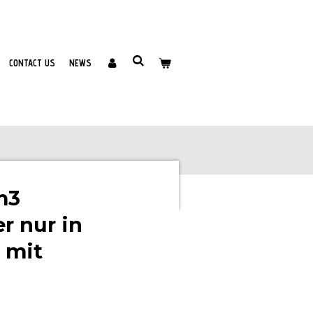
CONTACT US
NEWS
m3
r nur in
 mit