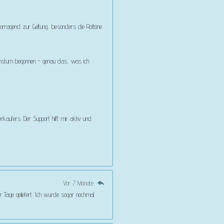
vorragend zur Geltung, besonders die Rottöne
Wachstum begonnen – genau das, was ich
käufers. Der Support hilft mir aktiv und
Vor 7 Monate
r Tage geliefert. Ich wurde sogar nochmal