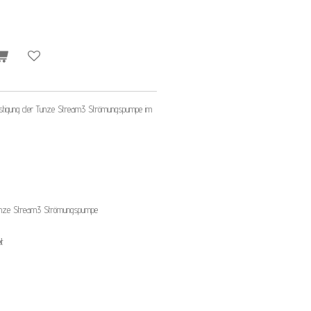
efestigung der Tunze Stream3 Strömungspumpe im
 Tunze Stream3 Strömungspumpe
it