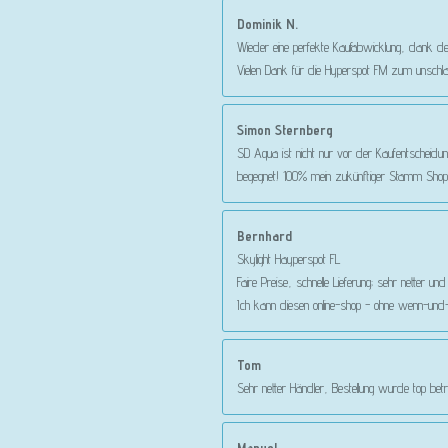
Dominik N.
Wieder eine perfekte Kaufabwicklung, dank d
Vielen Dank für die Hyperspot FM zum unschla
Simon Sternberg
SD Aqua ist nicht nur vor der Kaufentscheidun
begegnet! 100% mein zukünftiger Stamm Shop!
Bernhard
Skylight Hayperspot FL
Faire Preise, schnelle Lieferung; sehr netter u
Ich kann diesen online-shop - ohne wenn-und-
Tom
Sehr netter Händler, Bestellung wurde top betr