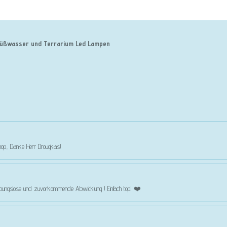
 , Süßwasser und Terrarium Led Lampen
 Shop, Danke Herr Drougkas!
eibungslose und zuvorkommende Abwicklung ! Einfach top! ❤️