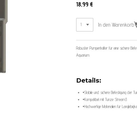
18,99 €
In den Warenkorb
Robuster Pumpenhalter für eine sichere B
Aquarium.
Details:
•
Stabile und sichere Befestigung der
•
Kompatibel mit Tunze Stream3
•
Hochwertige Materialien für Langlebigke