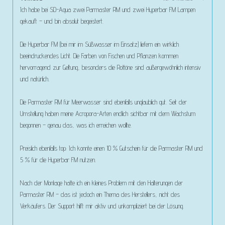
Ich habe bei SD-Aqua zwei Parmaster RM und zwei Hyperbar FM Lampen
gekauft – und bin absolut begeistert.
Die Hyperbar FM (bei mir im Süßwasser im Einsatz) liefern ein wirklich
beeindruckendes Licht. Die Farben von Fischen und Pflanzen kommen
hervorragend zur Geltung, besonders die Rottöne sind außergewöhnlich intensiv
und natürlich.
Die Parmaster RM für Meerwasser sind ebenfalls unglaublich gut. Seit der
Umstellung haben meine Acropora-Arten endlich sichtbar mit dem Wachstum
begonnen – genau das, was ich erreichen wollte.
Preislich ebenfalls top: Ich konnte einen 10 % Gutschein für die Parmaster RM und
5 % für die Hyperbar FM nutzen.
Nach der Montage hatte ich ein kleines Problem mit den Halterungen der
Parmaster RM – das ist jedoch ein Thema des Herstellers, nicht des
Verkäufers. Der Support hilft mir aktiv und unkompliziert bei der Lösung.