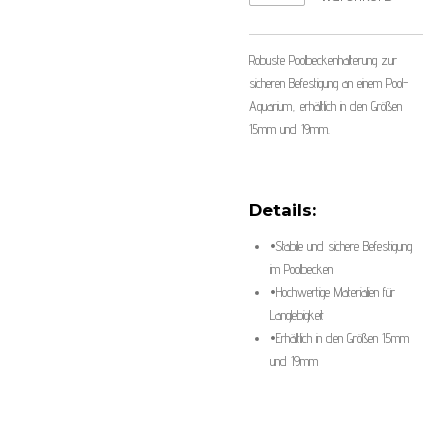
Robuste Poolbeckenhalterung zur
sicheren Befestigung an einem Pool-
Aquarium, erhältlich in den Größen
15mm und 19mm.
Details:
•
Stabile und sichere Befestigung
im Poolbecken
•
Hochwertige Materialien für
Langlebigkeit
•
Erhältlich in den Größen 15mm
und 19mm