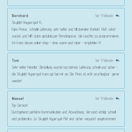
Bernhard
Vor 9 Monate
Skylight Hayperspot FL
Faire Preise, schnelle Lieferung; sehr netter und hilfsbereiter Kontakt. Ruft sofort
zurück und hilft dann geduldig per Ferndiagnose, die Leuchte zu programmieren.
Ich kann diesen online-shop - ohne wenn-und-aber - empfehlen !!!
Tom
Vor 9 Monate
Sehr netter Händler, Bestellung wurde top betreut. Lieferung schnell und sicher -
die Skylight Hyperspot kam gut bei mir an. Der Preis ist echt unschlagbar, gerne
wieder!
Manuel
Vor 9 Monate
Top Service!
Durchgehend perfekte Kommunikation und Abwicklung, Versand erfolgt schnell
und problemlos. 2x Skylight Hyperspot FM sind sicher verpackt angekommen!