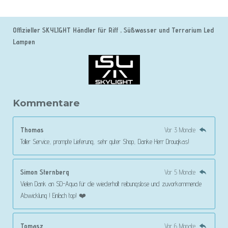
Offizieller SKYLIGHT Händler für Riff , Süßwasser und Terrarium Led
Lampen
Kommentare
Thomas
Vor 3 Monate
Toller Service, prompte Lieferung, sehr guter Shop, Danke Herr Drougkas!
Simon Sternberg
Vor 5 Monate
Vielen Dank an SD-Aqua für die wiederholt reibungslose und zuvorkommende
Abwicklung ! Einfach top! ❤️
Tomasz
Vor 6 Monate