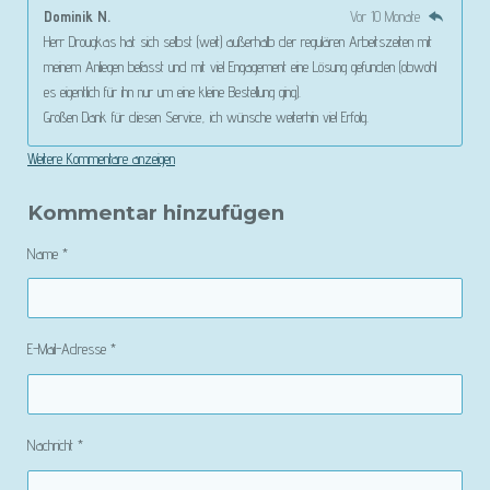
Dominik N.
Vor 10 Monate
Herr Drougkas hat sich selbst (weit) außerhalb der regulären Arbeitszeiten mit
meinem Anliegen befasst und mit viel Engagement eine Lösung gefunden (obwohl
es eigentlich für ihn nur um eine kleine Bestellung ging).
Großen Dank für diesen Service, ich wünsche weiterhin viel Erfolg.
Weitere Kommentare anzeigen
Kommentar hinzufügen
Name *
E-Mail-Adresse *
Nachricht *