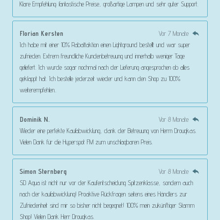
Klare Empfehlung: fantastische Preise, großartige Lampen und sehr guter Support.
Florian Kersten
Vor 7 Monate
Ich habe mit einer 10% Rabattaktion einen Lightground bestellt und war super
zufrieden. Extrem freundliche Kundenbetreuung und innerhalb weniger Tage
geliefert. Ich wurde sogar nochmal nach der Lieferung angesprochen ob alles
geklappt hat. Ich bestelle jederzeit wieder und kann den Shop zu 100%
weiterempfehlen..
Dominik N.
Vor 8 Monate
Wieder eine perfekte Kaufabwicklung, dank der Betreuung von Herrn Drougkas.
Vielen Dank für die Hyperspot FM zum unschlagbaren Preis.
Simon Sternberg
Vor 8 Monate
SD Aqua ist nicht nur vor der Kaufentscheidung Spitzenklasse, sondern auch
nach der kaufabwicklung! Proaktive Rückfragen seitens eines Händlers zur
Zufriedenheit sind mir so bisher nicht begegnet! 100% mein zukünftiger Stamm
Shop! Vielen Dank Herr Drougkas.