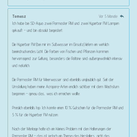
Tomasz
Vor 5 Monate
Ich habe bei SD-Aqua zwei Parmaster RM und zwei Hyperbar FM Lampen
gekauft – und bin absolut begeistert.
Die Hyperbar FM (bei mir im Süßwasser im Einsatz) liefern ein wirklich
beeindruckendes Licht. Die Farben von Fischen und Pflanzen kommen
hervorragend zur Geltung, besonders die Rottöne sind außergewöhnlich intensiv
und natürlich.
Die Parmaster RM für Meerwasser sind ebenfalls unglaublich gut. Seit der
Umstellung haben meine Acropora-Arten endlich sichtbar mit dem Wachstum
begonnen – genau das, was ich erreichen wollte.
Preislich ebenfalls top: Ich konnte einen 10 % Gutschein für die Parmaster RM und
5 % für die Hyperbar FM nutzen.
Nach der Montage hatte ich ein kleines Problem mit den Halterungen der
Parmaster RM – das ist jedoch ein Thema des Herstellers, nicht des