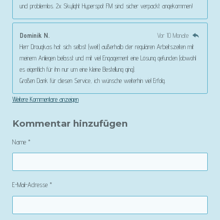
und problemlos. 2x Skylight Hyperspot FM sind sicher verpackt angekommen!
Dominik N.
Vor 10 Monate
Herr Drougkas hat sich selbst (weit) außerhalb der regulären Arbeitszeiten mit
meinem Anliegen befasst und mit viel Engagement eine Lösung gefunden (obwohl
es eigentlich für ihn nur um eine kleine Bestellung ging).
Großen Dank für diesen Service, ich wünsche weiterhin viel Erfolg.
Weitere Kommentare anzeigen
Kommentar hinzufügen
Name *
E-Mail-Adresse *