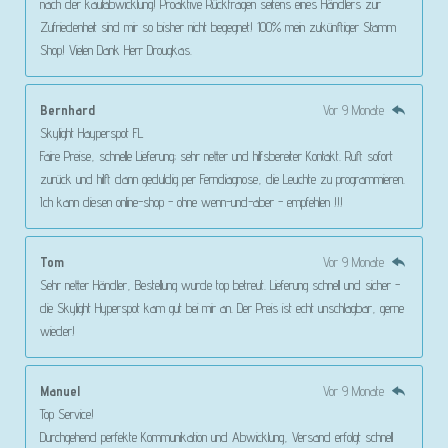
nach der kaufabwicklung! Proaktive Rückfragen seitens eines Händlers zur
Zufriedenheit sind mir so bisher nicht begegnet! 100% mein zukünftiger Stamm
Shop! Vielen Dank Herr Drougkas.
Bernhard
Vor 9 Monate
Skylight Hayperspot FL
Faire Preise, schnelle Lieferung; sehr netter und hilfsbereiter Kontakt. Ruft sofort
zurück und hilft dann geduldig per Ferndiagnose, die Leuchte zu programmieren.
Ich kann diesen online-shop - ohne wenn-und-aber - empfehlen !!!
Tom
Vor 9 Monate
Sehr netter Händler, Bestellung wurde top betreut. Lieferung schnell und sicher -
die Skylight Hyperspot kam gut bei mir an. Der Preis ist echt unschlagbar, gerne
wieder!
Manuel
Vor 9 Monate
Top Service!
Durchgehend perfekte Kommunikation und Abwicklung, Versand erfolgt schnell