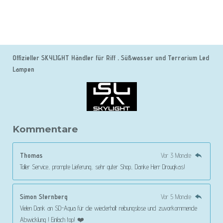
Offizieller SKYLIGHT Händler für Riff , Süßwasser und Terrarium Led
Lampen
Kommentare
Thomas
Vor 3 Monate
Toller Service, prompte Lieferung, sehr guter Shop, Danke Herr Drougkas!
Simon Sternberg
Vor 5 Monate
Vielen Dank an SD-Aqua für die wiederholt reibungslose und zuvorkommende
Abwicklung ! Einfach top! ❤️