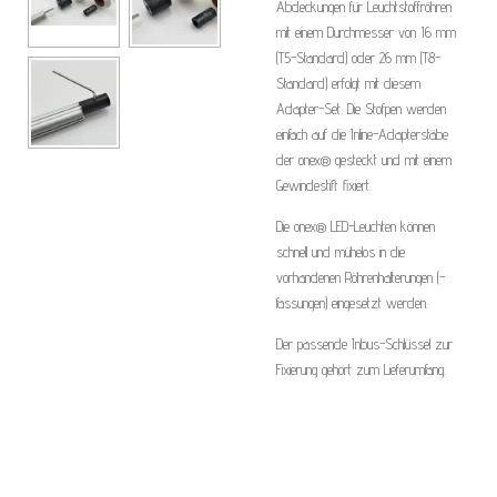
Abdeckungen für Leuchtstoffröhren
mit einem Durchmesser von 16 mm
(T5-Standard) oder 26 mm (T8-
Standard) erfolgt mit diesem
Adapter-Set. Die Stofpen werden
einfach auf die Inline-Adapterstäbe
der onex® gesteckt und mit einem
Gewindestift fixiert.
Die onex® LED-Leuchten können
schnell und mühelos in die
vorhandenen Röhrenhalterungen (-
fassungen) eingesetzt werden.
Der passende Inbus-Schlüssel zur
Fixierung gehört zum Lieferumfang.