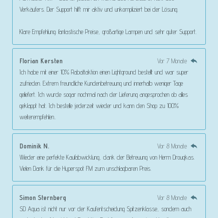
Verkäufers. Der Support hilft mir aktiv und unkompliziert bei der Lösung.
Klare Empfehlung: fantastische Preise, großartige Lampen und sehr guter Support.
Florian Kersten
Vor 7 Monate
Ich habe mit einer 10% Rabattaktion einen Lightground bestellt und war super
zufrieden. Extrem freundliche Kundenbetreuung und innerhalb weniger Tage
geliefert. Ich wurde sogar nochmal nach der Lieferung angesprochen ob alles
geklappt hat. Ich bestelle jederzeit wieder und kann den Shop zu 100%
weiterempfehlen..
Dominik N.
Vor 8 Monate
Wieder eine perfekte Kaufabwicklung, dank der Betreuung von Herrn Drougkas.
Vielen Dank für die Hyperspot FM zum unschlagbaren Preis.
Simon Sternberg
Vor 8 Monate
SD Aqua ist nicht nur vor der Kaufentscheidung Spitzenklasse, sondern auch