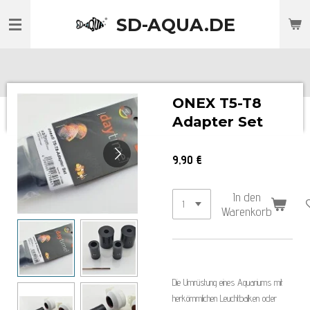
Zum
SD-AQUA.DE
Hauptinhalt
springen
ONEX T5-T8
Adapter Set
9,90 €
In den
Warenkorb
Die Umrüstung eines Aquariums mit
herkömmlichen Leuchtbalken oder