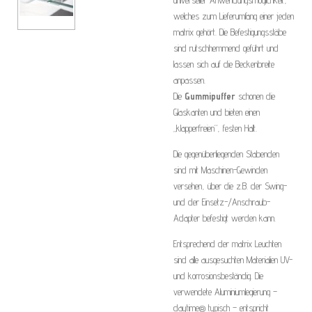
universeller Anwendungsmöglichkeit,
welches zum Lieferumfang einer jeden
matrix gehört. Die Befestigungsstäbe
sind rutschhemmend geführt und
lassen sich auf die Beckenbreite
anpassen.
Die
Gummipuffer
schonen die
Glaskanten und bieten einen
„klapperfreien“, festen Halt.
Die gegenüberliegenden Stabenden
sind mit Maschinen-Gewinden
versehen, über die z.B. der Swing-
und der Einsetz-/Anschraub-
Adapter befestigt werden kann.
Entsprechend der matrix Leuchten
sind alle ausgesuchten Materialien UV-
und korrosionsbeständig. Die
verwendete Aluminiumlegierung –
daytime® typisch – entspricht