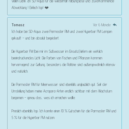
Vielen Dank an SD-Aqua für die wiederholt reibungslose und zuvorkommende
Abwicklung ! Einfach top! ❤️
Tomasz
Vor 6 Monate
Ich habe bei SD-Aqua zwei Parmaster RM und zwei Hyperbar FM Lampen
gekauft – und bin absolut begeistert.
Die Hyperbar FM (bei mir im Süßwasser im Einsatz) liefern ein wirklich
beeindruckendes Licht. Die Farben von Fischen und Pflanzen kommen
hervorragend zur Geltung, besonders die Rottöne sind außergewöhnlich intensiv
und natürlich.
Die Parmaster RM für Meerwasser sind ebenfalls unglaublich gut. Seit der
Umstellung haben meine Acropora-Arten endlich sichtbar mit dem Wachstum
begonnen – genau das, was ich erreichen wollte.
Preislich ebenfalls top: Ich konnte einen 10 % Gutschein für die Parmaster RM und
5 % für die Hyperbar FM nutzen.