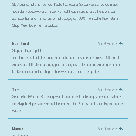
SD Aqua ist nicht nur vor der Kaufentscheidung Spitzenklasse, sondern auch
nach der kaufabwicklung! Proaktive Rückfragen seitens eines Händlers zur
Zufriedenheit sind mir so bisher nicht begegnet! 100% mein zukünftiger Stamm
Shop! Vielen Dank Herr Drougkas.
Bernhard
Vor 9 Monate
Skylight Hayperspot FL
Faire Preise, schnelle Lieferung; sehr netter und hilfsbereiter Kontakt. Ruft sofort
zurück und hilft dann geduldig per Ferndiagnose, die Leuchte zu programmieren.
Ich kann diesen online-shop - ohne wenn-und-aber - empfehlen !!!
Tom
Vor 9 Monate
Sehr netter Händler, Bestellung wurde top betreut. Lieferung schnell und sicher -
die Skylight Hyperspot kam gut bei mir an. Der Preis ist echt unschlagbar, gerne
wieder!
Manuel
Vor 9 Monate
Top Service!