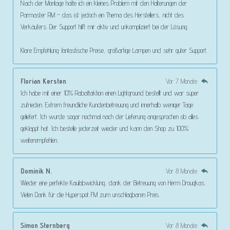
Nach der Montage hatte ich ein kleines Problem mit den Halterungen der
Parmaster RM – das ist jedoch ein Thema des Herstellers, nicht des
Verkäufers. Der Support hilft mir aktiv und unkompliziert bei der Lösung.
Klare Empfehlung: fantastische Preise, großartige Lampen und sehr guter Support.
Florian Kersten
Vor 7 Monate
Ich habe mit einer 10% Rabattaktion einen Lightground bestellt und war super
zufrieden. Extrem freundliche Kundenbetreuung und innerhalb weniger Tage
geliefert. Ich wurde sogar nochmal nach der Lieferung angesprochen ob alles
geklappt hat. Ich bestelle jederzeit wieder und kann den Shop zu 100%
weiterempfehlen..
Dominik N.
Vor 8 Monate
Wieder eine perfekte Kaufabwicklung, dank der Betreuung von Herrn Drougkas.
Vielen Dank für die Hyperspot FM zum unschlagbaren Preis.
Simon Sternberg
Vor 8 Monate