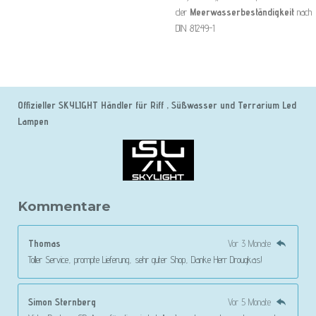
der
Meerwasserbeständigkeit
nach
DIN 81249-1
Offizieller SKYLIGHT Händler für Riff , Süßwasser und Terrarium Led
Lampen
Kommentare
Thomas
Vor 3 Monate
Toller Service, prompte Lieferung, sehr guter Shop, Danke Herr Drougkas!
Simon Sternberg
Vor 5 Monate