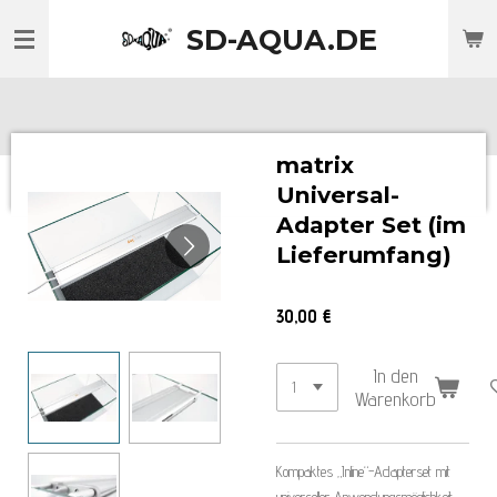
Zum
SD-AQUA.DE
Hauptinhalt
springen
matrix
Universal-
Adapter Set (im
Lieferumfang)
30,00 €
In den
Warenkorb
Kompaktes „Inline“-Adapterset mit