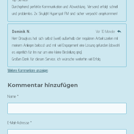
Durchgehend perfekte Kommunikation und Abwicklung, Versand erfolgt schnell
und problemlos. 2x Skylight Hyperspot FM sind sicher verpackt angekommen!
Dominik N.
Vor 10 Monate
Herr Drougkas hat sich selbst (weit) außerhalb der regulären Arbeitszeiten mit
meinem Anliegen befasst und mit viel Engagement eine Lösung gefunden (obwohl
es eigentlich für ihn nur um eine kleine Bestellung ging).
Großen Dank für diesen Service, ich wünsche weiterhin viel Erfolg.
Weitere Kommentare anzeigen
Kommentar hinzufügen
Name *
E-Mail-Adresse *