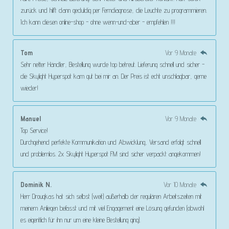
zurück und hilft dann geduldig per Ferndiagnose, die Leuchte zu programmieren.
Ich kann diesen online-shop - ohne wenn-und-aber - empfehlen !!!
Tom
Vor 9 Monate
Sehr netter Händler, Bestellung wurde top betreut. Lieferung schnell und sicher -
die Skylight Hyperspot kam gut bei mir an. Der Preis ist echt unschlagbar, gerne
wieder!
Manuel
Vor 9 Monate
Top Service!
Durchgehend perfekte Kommunikation und Abwicklung, Versand erfolgt schnell
und problemlos. 2x Skylight Hyperspot FM sind sicher verpackt angekommen!
Dominik N.
Vor 10 Monate
Herr Drougkas hat sich selbst (weit) außerhalb der regulären Arbeitszeiten mit
meinem Anliegen befasst und mit viel Engagement eine Lösung gefunden (obwohl
es eigentlich für ihn nur um eine kleine Bestellung ging).