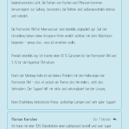
beeindruckendes Licht. Die Farben von Fischen und Pflanzen kommen
hervorragend zur Geltung, besonders die Rottöne sind außergewöhnlich intensiv
und natürlich.
Die Parmaster RM für Meerwasser sind ebenfalls unglaublich gut. Seit der
Umstellung haben meine Acropora-Arten endlich sichtbar mit dem Wachstum
begonnen – genau das, was ich erreichen wollte.
Preislich ebenfalls top: Ich konnte einen 10 % Gutschein für die Parmaster RM und
5 % für die Hyperbar FM nutzen.
Nach der Montage hatte ich ein kleines Problem mit den Halterungen der
Parmaster RM – das ist jedoch ein Thema des Herstellers, nicht des
Verkäufers. Der Support hilft mir aktiv und unkompliziert bei der Lösung.
Klare Empfehlung: fantastische Preise, großartige Lampen und sehr guter Support.
Florian Kersten
Vor 7 Monate
Ich habe mit einer 10% Rabattaktion einen Lightground bestellt und war super