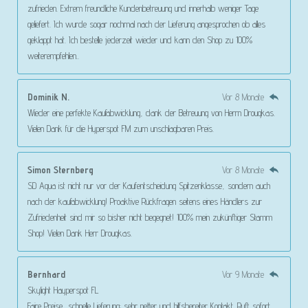
zufrieden. Extrem freundliche Kundenbetreuung und innerhalb weniger Tage
geliefert. Ich wurde sogar nochmal nach der Lieferung angesprochen ob alles
geklappt hat. Ich bestelle jederzeit wieder und kann den Shop zu 100%
weiterempfehlen..
Dominik N.
Vor 8 Monate
Wieder eine perfekte Kaufabwicklung, dank der Betreuung von Herrn Drougkas.
Vielen Dank für die Hyperspot FM zum unschlagbaren Preis.
Simon Sternberg
Vor 8 Monate
SD Aqua ist nicht nur vor der Kaufentscheidung Spitzenklasse, sondern auch
nach der kaufabwicklung! Proaktive Rückfragen seitens eines Händlers zur
Zufriedenheit sind mir so bisher nicht begegnet! 100% mein zukünftiger Stamm
Shop! Vielen Dank Herr Drougkas.
Bernhard
Vor 9 Monate
Skylight Hayperspot FL
Faire Preise, schnelle Lieferung; sehr netter und hilfsbereiter Kontakt. Ruft sofort