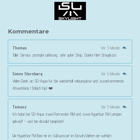
Kommentare
Thomas
Vor 3 Monate
Toller Service, prompte Lieferung, sehr guter Shop, Danke Herr Drougkas!
Simon Sternberg
Vor 5 Monate
Vielen Dank an SD-Aqua für die wiederholt reibungslose und zuvorkommende
Abwicklung ! Einfach top! ❤️
Tomasz
Vor 5 Monate
Ich habe bei SD-Aqua zwei Parmaster RM und zwei Hyperbar FM Lampen
gekauft – und bin absolut begeistert.
Die Hyperbar FM (bei mir im Süßwasser im Einsatz) liefern ein wirklich