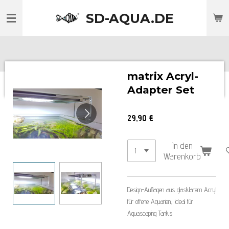
Zum
SD-AQUA.DE
Hauptinhalt
springen
matrix Acryl-
Adapter Set
29,90 €
In den
Warenkorb
Design-Auflagen aus glasklarem Acryl
für offene Aquarien, ideal für
Aquascaping Tanks