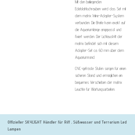
Mit den beiliegenden
Edelstahlschrauben wird das Set mit
dem matrix Inline-Adapter-System
verbunden. Die Breite kann exakt auf
die Aquariumlänge angepasst und
fixiert werden. Der Lichtaustritt der
matrix befindet sich mit diesem
Adapter-Set ca. 60 mm über dem
Aquariumrand.
CNC-gefräste Stufen sorgen für einen
sicheren Stand und ermöglichen ein
bequemes Verschieben der matrix
Leuchte für Wartungsarbeiten.
Offizieller SKYLIGHT Händler für Riff , Süßwasser und Terrarium Led
Lampen