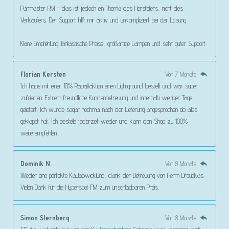
Parmaster RM – das ist jedoch ein Thema des Herstellers, nicht des
Verkäufers. Der Support hilft mir aktiv und unkompliziert bei der Lösung.
Klare Empfehlung: fantastische Preise, großartige Lampen und sehr guter Support.
Florian Kersten
Vor 7 Monate
Ich habe mit einer 10% Rabattaktion einen Lightground bestellt und war super
zufrieden. Extrem freundliche Kundenbetreuung und innerhalb weniger Tage
geliefert. Ich wurde sogar nochmal nach der Lieferung angesprochen ob alles
geklappt hat. Ich bestelle jederzeit wieder und kann den Shop zu 100%
weiterempfehlen..
Dominik N.
Vor 8 Monate
Wieder eine perfekte Kaufabwicklung, dank der Betreuung von Herrn Drougkas.
Vielen Dank für die Hyperspot FM zum unschlagbaren Preis.
Simon Sternberg
Vor 8 Monate