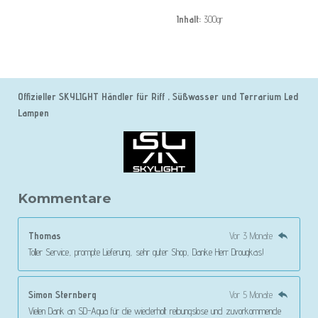
Inhalt:
300gr
Offizieller SKYLIGHT Händler für Riff , Süßwasser und Terrarium Led
Lampen
Kommentare
Thomas
Vor 3 Monate
Toller Service, prompte Lieferung, sehr guter Shop, Danke Herr Drougkas!
Simon Sternberg
Vor 5 Monate
Vielen Dank an SD-Aqua für die wiederholt reibungslose und zuvorkommende