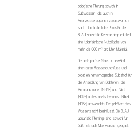
biologische Filterung sowohl in
Süßwasser- als auch in
Meerwasseraquarien verantwortlich
sind. Durch die hohe Porosität der
BLAU aquaristic Keramikringe entsteht
eine kolonisierbare Nutzfläche von
mehr als 600 m² pro Liter Material.
Die hoch poröse Struktur gewährt
einen guten Wasserdurchfluss und
bildet ein hervorragendes Substrat für
die Ansiedlung von Bakterien, die
Ammoniumionen (NH4+) und Nitrit
(NO2-) in das relativ harmlose Nitrat
(NO3-) umwandeln. Der pH-Wert des
Wassers nicht beeinflusst. Die BLAU
aquaristic Filterringe sind sowohl für
Süß- als aiuh Meerwasser geeignet.