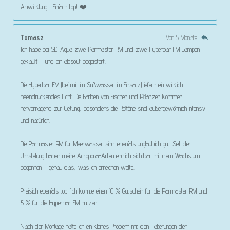
Abwicklung ! Einfach top! ❤️
Tomasz
Vor 5 Monate
Ich habe bei SD-Aqua zwei Parmaster RM und zwei Hyperbar FM Lampen
gekauft – und bin absolut begeistert.
Die Hyperbar FM (bei mir im Süßwasser im Einsatz) liefern ein wirklich
beeindruckendes Licht. Die Farben von Fischen und Pflanzen kommen
hervorragend zur Geltung, besonders die Rottöne sind außergewöhnlich intensiv
und natürlich.
Die Parmaster RM für Meerwasser sind ebenfalls unglaublich gut. Seit der
Umstellung haben meine Acropora-Arten endlich sichtbar mit dem Wachstum
begonnen – genau das, was ich erreichen wollte.
Preislich ebenfalls top: Ich konnte einen 10 % Gutschein für die Parmaster RM und
5 % für die Hyperbar FM nutzen.
Nach der Montage hatte ich ein kleines Problem mit den Halterungen der