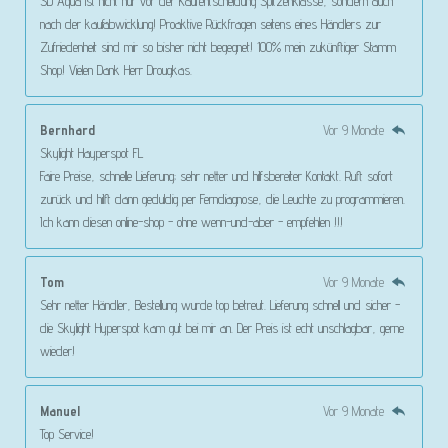
SD Aqua ist nicht nur vor der Kaufentscheidung Spitzenklasse, sondern auch
nach der kaufabwicklung! Proaktive Rückfragen seitens eines Händlers zur
Zufriedenheit sind mir so bisher nicht begegnet! 100% mein zukünftiger Stamm
Shop! Vielen Dank Herr Drougkas.
Bernhard
Vor 9 Monate
Skylight Hayperspot FL
Faire Preise, schnelle Lieferung; sehr netter und hilfsbereiter Kontakt. Ruft sofort
zurück und hilft dann geduldig per Ferndiagnose, die Leuchte zu programmieren.
Ich kann diesen online-shop - ohne wenn-und-aber - empfehlen !!!
Tom
Vor 9 Monate
Sehr netter Händler, Bestellung wurde top betreut. Lieferung schnell und sicher -
die Skylight Hyperspot kam gut bei mir an. Der Preis ist echt unschlagbar, gerne
wieder!
Manuel
Vor 9 Monate
Top Service!