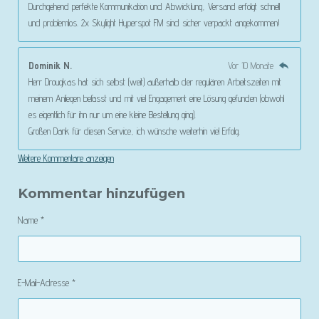
Durchgehend perfekte Kommunikation und Abwicklung, Versand erfolgt schnell
und problemlos. 2x Skylight Hyperspot FM sind sicher verpackt angekommen!
Dominik N.
Vor 10 Monate
Herr Drougkas hat sich selbst (weit) außerhalb der regulären Arbeitszeiten mit
meinem Anliegen befasst und mit viel Engagement eine Lösung gefunden (obwohl
es eigentlich für ihn nur um eine kleine Bestellung ging).
Großen Dank für diesen Service, ich wünsche weiterhin viel Erfolg.
Weitere Kommentare anzeigen
Kommentar hinzufügen
Name *
E-Mail-Adresse *