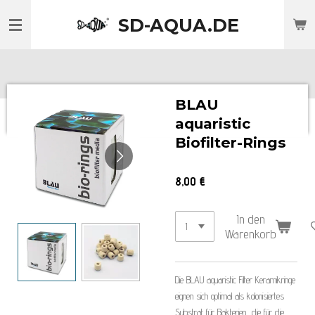
Zum
SD-AQUA.DE
Hauptinhalt
springen
BLAU
aquaristic
Biofilter-Rings
8,00 €
In den
Warenkorb
Die BLAU aquaristic Filter Keramikringe
eignen sich optimal als kolonisiertes
Substrat für Bakterien, die für die